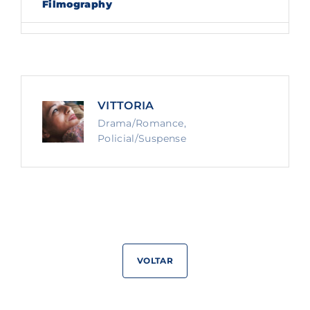
Filmography
Lost Your Password?
By signing in, you agree to
our terms and
conditions
and our
privacy policy
.
VITTORIA
Drama/Romance
Policial/Suspense
VOLTAR