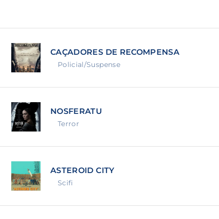
Lost Your Pa
member Me
CAÇADORES DE RECOMPENSA
ning in, you agree to
our terms and conditions
and our
priva
Policial/Suspense
NOSFERATU
Terror
ASTEROID CITY
Scifi