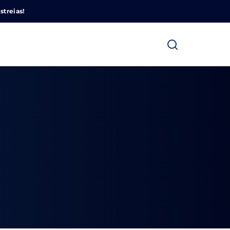
Cinemundo – Onde O Cinema Acontece
streias!
ra fechar