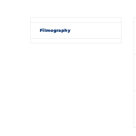
Re
Filmography
By sig
policy
.