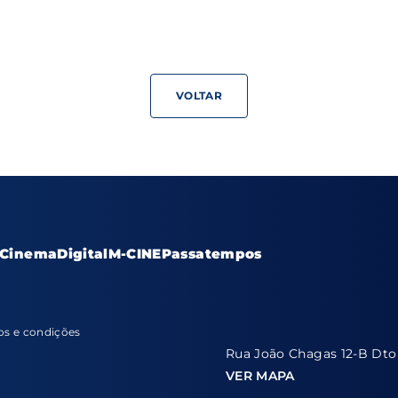
VOLTAR
Cinema
Digital
M-CINE
Passatempos
s e condições
Rua João Chagas 12-B Dto
VER MAPA