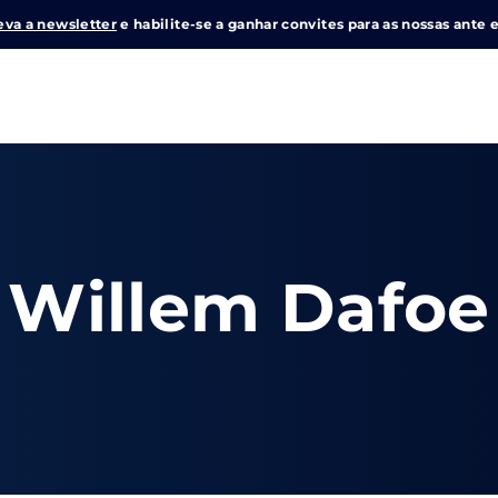
eva a newsletter
e habilite-se a ganhar convites para as nossas ante e
Login
Register
me or Email Address
Willem Dafoe
e Enter / Return para iniciar sua pesquisa ou pressione ESC pa
ord
SIGN IN