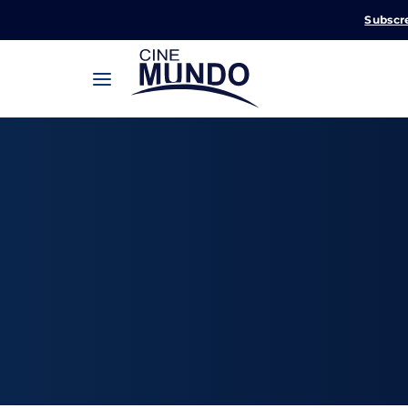
Subscr
Userna
Pression
Passw