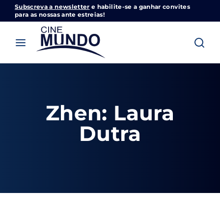
Subscreva a newsletter
e habilite-se a ganhar convites
Cinemundo – Onde O Cinema Acontece
para as nossas ante estreias!
Login
Register
Username or Email Address
Pressione Enter / Return para iniciar sua
pesquisa ou pressione ESC para fechar
Zhen: Laura
Password
Dutra
SIGN IN
Remember Me