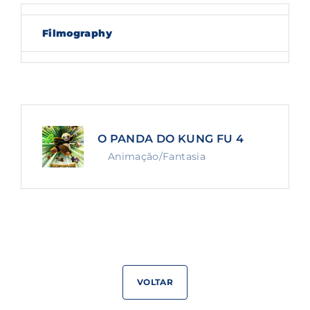
Lost Your Password?
Filmography
By signing in, you agree to
our terms and
conditions
and our
privacy policy
.
O PANDA DO KUNG FU 4
Animação/Fantasia
VOLTAR