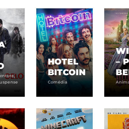
Lost Your Pa
member Me
ning in, you agree to
our terms and conditions
and our
priva
A
WI
HOTEL
– 
O
BITCOIN
B
entura
Suspense
Comédia
Anima