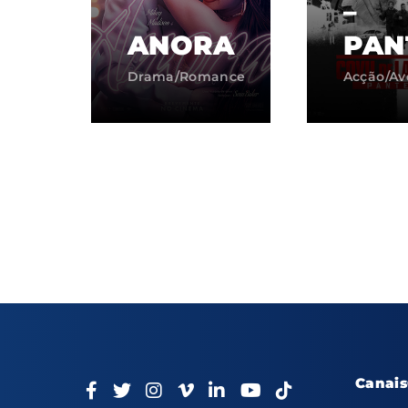
–
ANORA
PAN
Drama/Romance
Acção/Av
Canais