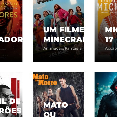
UM FILME
MI
ADORES
MINECRAFT
17
Animação/Fantasia
Acção
IL DE
MATO
RÕES
OU