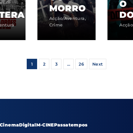
O
MORRO
TERA
DO
Acção/Aventura
entura
Crime
Acção
1
2
3
…
26
Next
Cinema
Digital
M-CINE
Passatempos