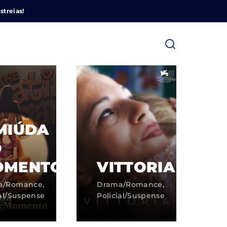
Cinemundo – Onde O Cinema Acontece
streias!
MIÚDA
ra fechar
O
OMENTO
VITTORIA
a/Romance
Drama/Romance
ial/Suspense
Policial/Suspense