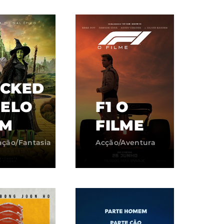
ssword?
cy
CKED
PELO
F1 O
EM
FILME
ção/Fantasia
Acção/Aventura