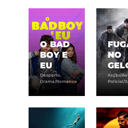
Re
By sig
policy
.
O BAD
FUG
BOY E
NO
EU
GEL
Desporto
Acção/Av
Drama/Romance
Policial/