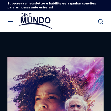
Subscreva a newsletter
e habilite-se a ganhar convites
Cinemundo – Onde O Cinema Acontece
para as nossas ante estreias!
Login
Register
Username or Email Address
Pressione Enter / Return para iniciar sua
pesquisa ou pressione ESC para fechar
Password
SIGN IN
Remember Me