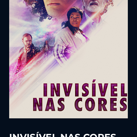
Lost Your Password?
By signing in, you agree to
our terms and
conditions
and our
privacy policy
.