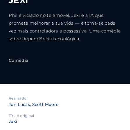
JEXI
Phil é viciado no telemóvel. Jexi é a IA que
promete melhorar a sua vida — e torna-se cada
vez mais controladora e possessiva. Uma comédia
sobre dependência tecnológica.
Comédia
Realizador
Jon Lucas
Scott Moore
Título original
Jexi