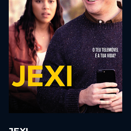
Lost Your Password?
By signing in, you agree to
our terms and
conditions
and our
privacy policy
.