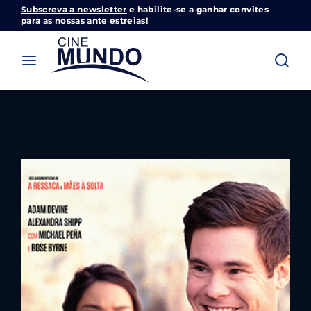
Subscreva a newsletter
e habilite-se a ganhar convites
Cinemundo – Onde O Cinema Acontece
para as nossas ante estreias!
Login
Register
Username or Email Address
Pressione Enter / Return para iniciar sua
pesquisa ou pressione ESC para fechar
Password
SIGN IN
Remember Me