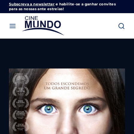
Subscreva a newsletter
e habilite-se a ganhar convites
Cinemundo – Onde O Cinema Acontece
para as nossas ante estreias!
Login
Register
Username or Email Address
Pressione Enter / Return para iniciar sua
pesquisa ou pressione ESC para fechar
Password
SIGN IN
Remember Me