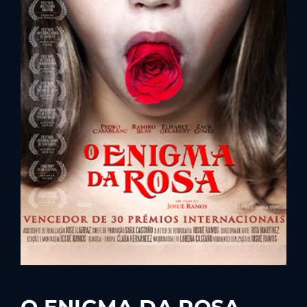
Lost Your Password?
By signing in, you agree to
our terms and
conditions
and our
privacy policy
.