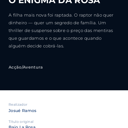
O ENIGMA DA ROSA
A filha mais nova foi raptada. O raptor não quer
dinheiro — quer um segredo de família. Um
thriller de suspense sobre o preço das mentiras
que guardamos e o que acontece quando
alguém decide cobrá-las.
Acção/Aventura
Realizador
Josué Ramos
Título original
Bajo La Rosa