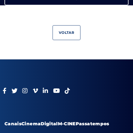
VOLTAR
Canais
Cinema
Digital
M-CINE
Passatempos