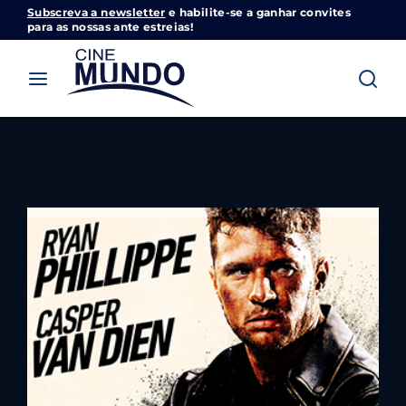
Subscreva a newsletter
e habilite-se a ganhar convites
Cinemundo – Onde O Cinema Acontece
para as nossas ante estreias!
Login
Register
Username or Email Address
Pressione Enter / Return para iniciar sua
pesquisa ou pressione ESC para fechar
Password
SIGN IN
Remember Me