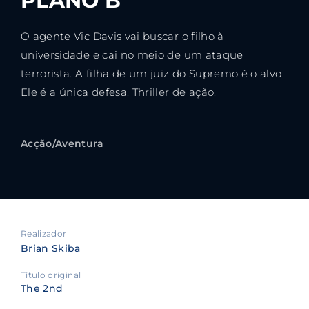
PLANO B
O agente Vic Davis vai buscar o filho à
universidade e cai no meio de um ataque
terrorista. A filha de um juiz do Supremo é o alvo.
Ele é a única defesa. Thriller de ação.
Acção/Aventura
Realizador
Brian Skiba
Título original
The 2nd