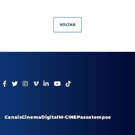
VOLTAR
Canais
Cinema
Digital
M-CINE
Passatempos