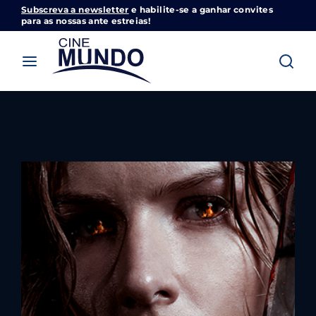
Subscreva a newsletter
e habilite-se a ganhar convites
Cinemundo – Onde O Cinema Acontece
para as nossas ante estreias!
Login
Register
Username or Email Address
Pressione Enter / Return para iniciar sua
pesquisa ou pressione ESC para fechar
Password
SIGN IN
Remember Me