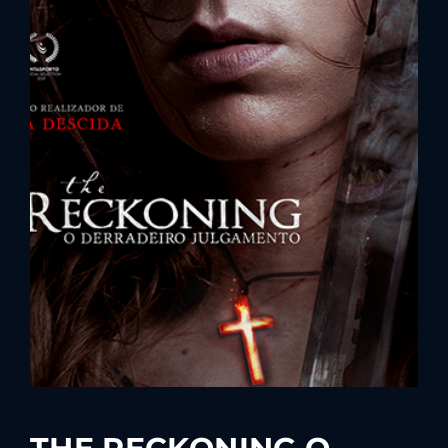
Lost Your Password?
By signing in, you agree to
our terms and
conditions
and our
privacy policy
.