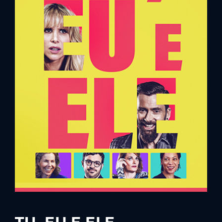
Lost Your Password?
By signing in, you agree to
our terms and
conditions
and our
privacy policy
.