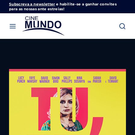
Subscreva a newsletter
e habilite-se a ganhar convites
Cinemundo – Onde O Cinema Acontece
para as nossas ante estreias!
Login
Register
Username or Email Address
Pressione Enter / Return para iniciar sua
pesquisa ou pressione ESC para fechar
Password
SIGN IN
Remember Me