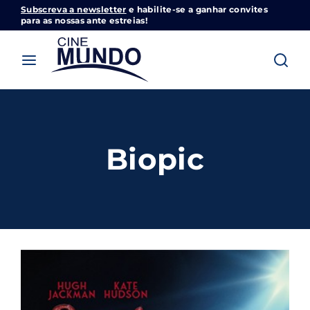
Subscreva a newsletter
e habilite-se a ganhar convites
Cinemundo – Onde O Cinema Acontece
para as nossas ante estreias!
Login
Register
Username or Email Address
Pressione Enter / Return para iniciar sua
pesquisa ou pressione ESC para fechar
Biopic
Password
SIGN IN
Remember Me