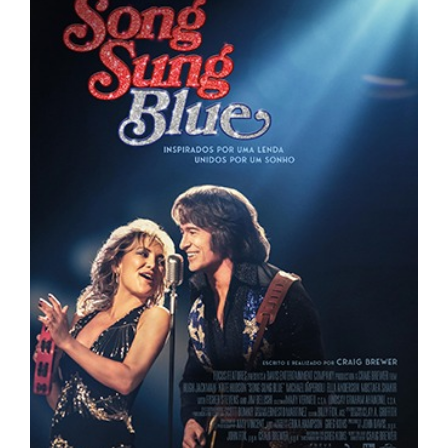
Lost Your Password?
By signing in, you agree to
our terms and
conditions
and our
privacy policy
.