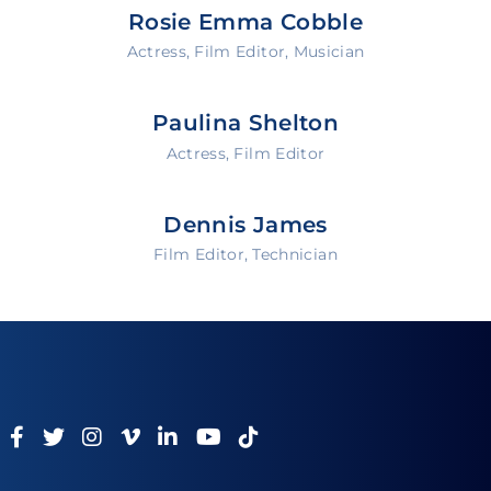
Lost Your Password?
Rosie Emma Cobble
Actress
Film Editor
Musician
By signing in, you agree to
our terms and
conditions
and our
privacy policy
.
Paulina Shelton
Actress
Film Editor
Dennis James
Film Editor
Technician