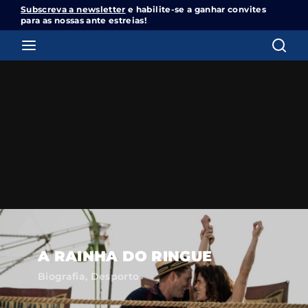
Subscreva a newsletter
e habilite-se a ganhar convites
Cinemundo – Onde O Cinema Acontece
para as nossas ante estreias!
Login
Register
Username or Email Address
Pressione Enter / Return para iniciar sua
pesquisa ou pressione ESC para fechar
Password
SIGN IN
A RAINHA DO RINGUE
Biografia
Desporto
Remember Me