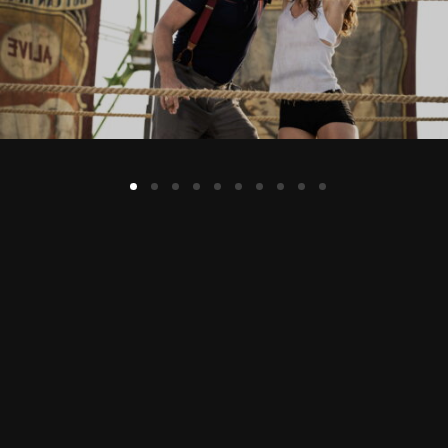
Lost Your Password?
By signing in, you agree to
our terms and
conditions
and our
privacy policy
.