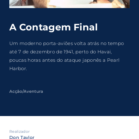
Lost Your Password?
By signing in, you agree to
our terms and
A Contagem Final
conditions
and our
privacy policy
.
Um moderno porta-aviões volta atrás no tempo
até 7 de dezembro de 1941, perto do Havai,
poucas horas antes do ataque japonês a Pearl
Harbor.
Acção/Aventura
Realizador
Don Taylor