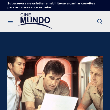
Subscreva a newsletter
e habilite-se a ganhar convites
Cinemundo – Onde O Cinema Acontece
para as nossas ante estreias!
Login
Register
Username or Email Address
Pressione Enter / Return para iniciar sua
pesquisa ou pressione ESC para fechar
Password
SIGN IN
Remember Me