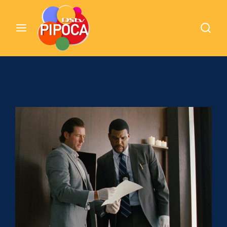
Cinemundo – Onde O Cinema Acontece
Login
Register
Username or Email Address
Pressione Enter / Return para iniciar sua
pesquisa ou pressione ESC para fechar
Password
SIGN IN
Remember Me