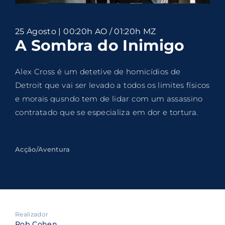
Lost Your Password?
25 Agosto | 00:20h AO / 01:20h MZ
By signing in, you agree to
our terms and
A Sombra do Inimigo
conditions
and our
privacy policy
.
Alex Cross é um detetive de homicídios de
Detroit que vai ser levado a todos os limites físicos
e morais qusndo tem de lidar com um assassino
contratado que se especializa em dor e tortura.
Acção/Aventura
Realizador
Rob Cohen