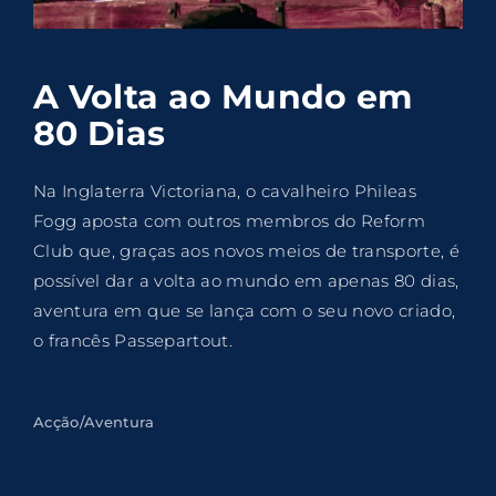
Lost Your Password?
By signing in, you agree to
our terms and
A Volta ao Mundo em
conditions
and our
privacy policy
.
80 Dias
Na Inglaterra Victoriana, o cavalheiro Phileas
Fogg aposta com outros membros do Reform
Club que, graças aos novos meios de transporte, é
possível dar a volta ao mundo em apenas 80 dias,
aventura em que se lança com o seu novo criado,
o francês Passepartout.
Acção/Aventura