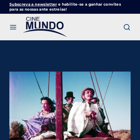
Subscreva a newsletter
e habilite-se a ganhar convites
Cinemundo – Onde O Cinema Acontece
para as nossas ante estreias!
Login
Register
Username or Email Address
Pressione Enter / Return para iniciar sua
pesquisa ou pressione ESC para fechar
Password
SIGN IN
Remember Me