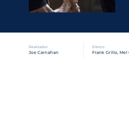
Re
By sig
policy
.
Realizador
Elenco
Joe Carnahan
Frank Grillo, Me