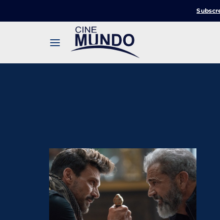
Subscr
Userna
Pression
Passw