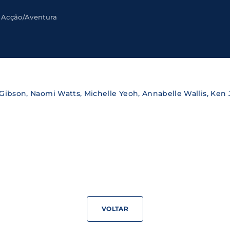
Acção/Aventura
Lost Your Pa
member Me
ning in, you agree to
our terms and conditions
and our
priva
l Gibson, Naomi Watts, Michelle Yeoh, Annabelle Wallis, Ken
VOLTAR