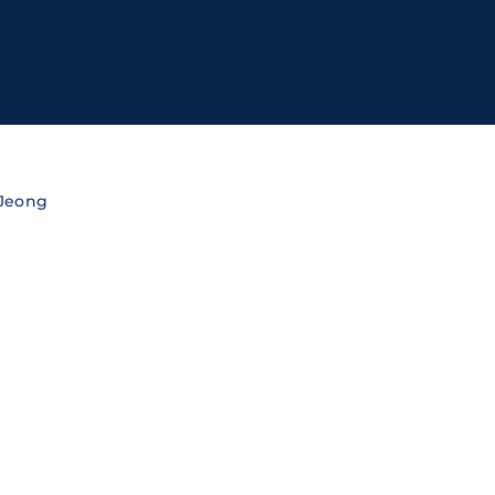
ssword?
cy
 Jeong