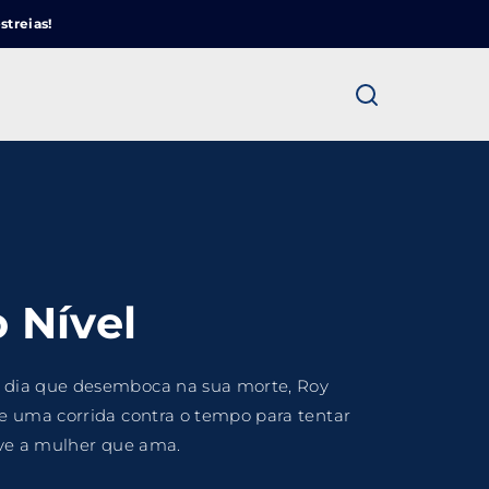
Cinemundo – Onde O Cinema Acontece
streias!
ra fechar
 Nível
 dia que desemboca na sua morte, Roy
e uma corrida contra o tempo para tentar
lve a mulher que ama.