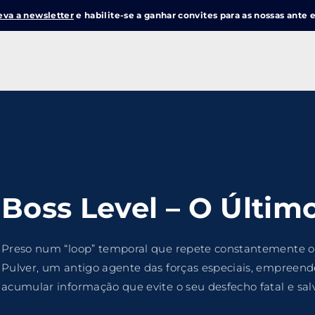
eva a newsletter
e habilite-se a ganhar convites para as nossas ante e
Login
Register
me or Email Address
e Enter / Return para iniciar sua pesquisa ou pressione ESC pa
Boss Level – O Último
ord
Preso num “loop” temporal que repete constantemente o
Pulver, um antigo agente das forças especiais, empreend
acumular informação que evite o seu desfecho fatal e sa
SIGN IN