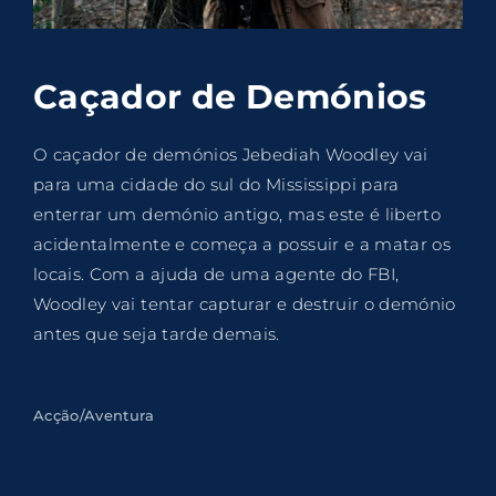
Lost Your Password?
By signing in, you agree to
our terms and
Caçador de Demónios
conditions
and our
privacy policy
.
O caçador de demónios Jebediah Woodley vai
para uma cidade do sul do Mississippi para
enterrar um demónio antigo, mas este é liberto
acidentalmente e começa a possuir e a matar os
locais. Com a ajuda de uma agente do FBI,
Woodley vai tentar capturar e destruir o demónio
antes que seja tarde demais.
Acção/Aventura