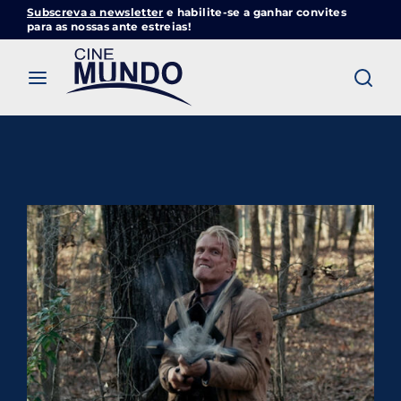
Subscreva a newsletter
e habilite-se a ganhar convites
Cinemundo – Onde O Cinema Acontece
para as nossas ante estreias!
Login
Register
Username or Email Address
Pressione Enter / Return para iniciar sua
pesquisa ou pressione ESC para fechar
Password
SIGN IN
Remember Me