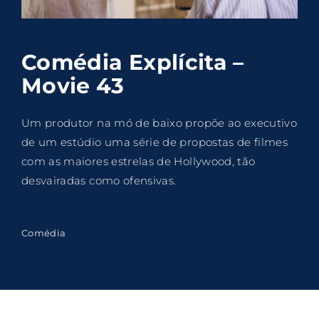
Lost Your Password?
By signing in, you agree to
our terms and
Comédia Explícita –
conditions
and our
privacy policy
.
Movie 43
Um produtor na mó de baixo propõe ao executivo
de um estúdio uma série de propostas de filmes
com as maiores estrelas de Hollywood, tão
desvairadas como ofensivas.
Comédia