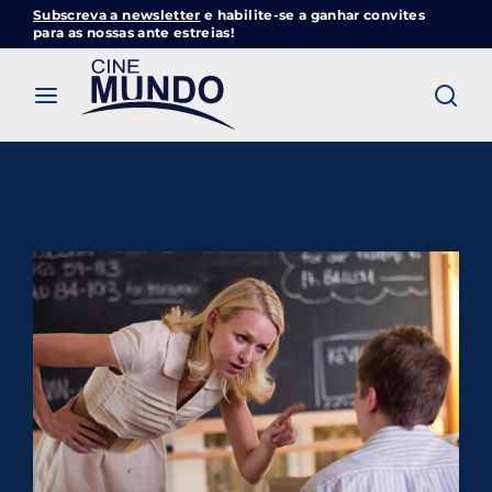
Subscreva a newsletter
e habilite-se a ganhar convites
Cinemundo – Onde O Cinema Acontece
para as nossas ante estreias!
Login
Register
Username or Email Address
Pressione Enter / Return para iniciar sua
pesquisa ou pressione ESC para fechar
Password
SIGN IN
Remember Me