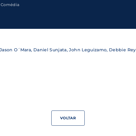
Comédia
Lost Your Pa
member Me
ning in, you agree to
our terms and conditions
and our
priva
 Jason O´Mara, Daniel Sunjata, John Leguizamo, Debbie Re
VOLTAR