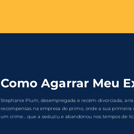
Login
Register
me or Email Address
e Enter / Return para iniciar sua pesquisa ou pressione ESC pa
Como Agarrar Meu 
ord
Stephanie Plum, desempregada e recém-divorciada, arr
recompensas na empresa do primo, onde a sua primeira m
um crime… que a seduziu e abandonou nos tempos de lic
SIGN IN