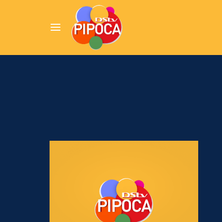
Userna
Pression
Passw