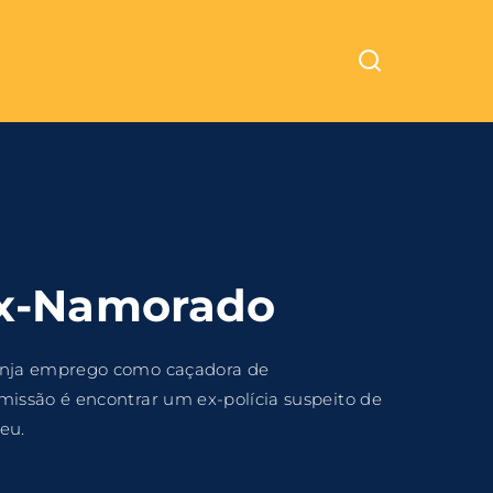
Cinemundo – Onde O Cinema Acontece
ra fechar
Ex-Namorado
anja emprego como caçadora de
issão é encontrar um ex-polícia suspeito de
eu.