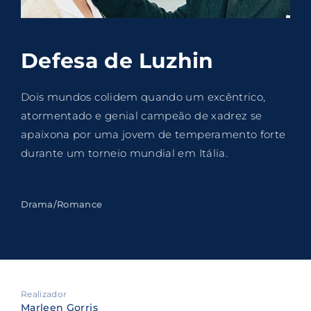
Lost Your Password?
By signing in, you agree to
our terms and
Defesa de Luzhin
conditions
and our
privacy policy
.
Dois mundos colidem quando um excêntrico,
atormentado e genial campeão de xadrez se
apaixona por uma jovem de temperamento forte
durante um torneio mundial em Itália.
Drama/Romance
Realizador
Marleen Gorris