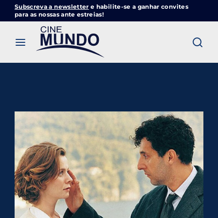
Subscreva a newsletter
e habilite-se a ganhar convites
Cinemundo – Onde O Cinema Acontece
para as nossas ante estreias!
Login
Register
Username or Email Address
Pressione Enter / Return para iniciar sua
pesquisa ou pressione ESC para fechar
Password
SIGN IN
Remember Me