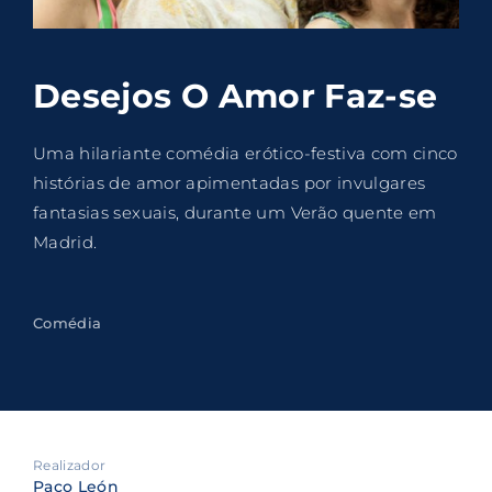
Lost Your Password?
By signing in, you agree to
our terms and
Desejos O Amor Faz-se
conditions
and our
privacy policy
.
Uma hilariante comédia erótico-festiva com cinco
histórias de amor apimentadas por invulgares
fantasias sexuais, durante um Verão quente em
Madrid.
Comédia
Realizador
Paco León