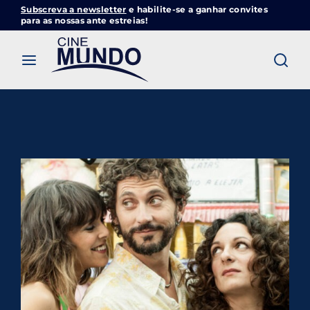
Subscreva a newsletter
e habilite-se a ganhar convites
Cinemundo – Onde O Cinema Acontece
para as nossas ante estreias!
Login
Register
Username or Email Address
Pressione Enter / Return para iniciar sua
pesquisa ou pressione ESC para fechar
Password
SIGN IN
Remember Me