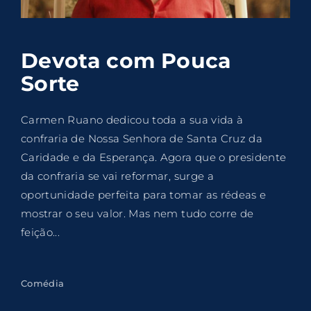
Lost Your Password?
By signing in, you agree to
our terms and
Devota com Pouca
conditions
and our
privacy policy
.
Sorte
Carmen Ruano dedicou toda a sua vida à
confraria de Nossa Senhora de Santa Cruz da
Caridade e da Esperança. Agora que o presidente
da confraria se vai reformar, surge a
oportunidade perfeita para tomar as rédeas e
mostrar o seu valor. Mas nem tudo corre de
feição...
Comédia