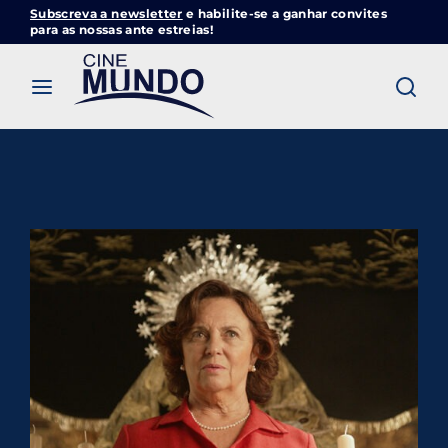
Subscreva a newsletter
e habilite-se a ganhar convites
Cinemundo – Onde O Cinema Acontece
para as nossas ante estreias!
Login
Register
Username or Email Address
Pressione Enter / Return para iniciar sua
pesquisa ou pressione ESC para fechar
Password
SIGN IN
Remember Me