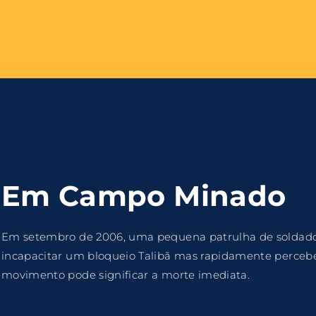
Login
Register
me or Email Address
e Enter / Return para iniciar sua pesquisa ou pressione ESC pa
Em Campo Minado
ord
Em setembro de 2006, uma pequena patrulha de soldado
incapacitar um bloqueio Talibã mas rapidamente perceb
movimento pode significar a morte imediata.
SIGN IN