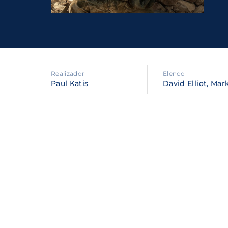
Re
By sig
policy
.
Realizador
Elenco
Paul Katis
David Elliot, Mar