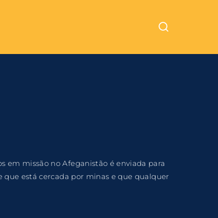
Cinemundo – Onde O Cinema Acontece
ra fechar
s em missão no Afeganistão é enviada para
e que está cercada por minas e que qualquer