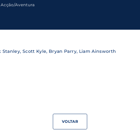
Acção/Aventura
Lost Your Pa
member Me
ning in, you agree to
our terms and conditions
and our
priva
k Stanley, Scott Kyle, Bryan Parry, Liam Ainsworth
VOLTAR