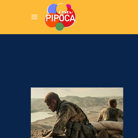
Userna
Pression
Passw