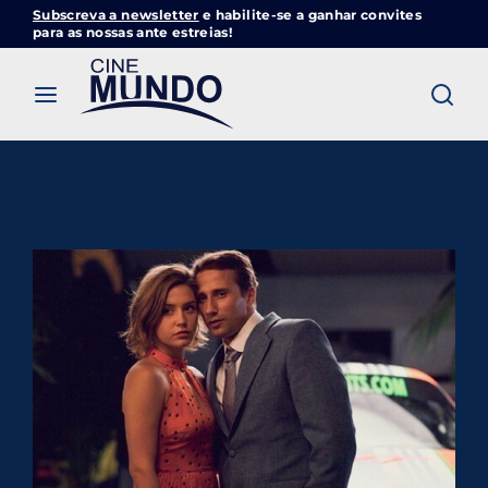
Subscreva a newsletter
e habilite-se a ganhar convites
Cinemundo – Onde O Cinema Acontece
para as nossas ante estreias!
Login
Register
Username or Email Address
Pressione Enter / Return para iniciar sua
pesquisa ou pressione ESC para fechar
Password
SIGN IN
Remember Me