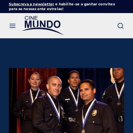
Subscreva a newsletter
e habilite-se a ganhar convites
Cinemundo – Onde O Cinema Acontece
para as nossas ante estreias!
Login
Register
Username or Email Address
Pressione Enter / Return para iniciar sua
pesquisa ou pressione ESC para fechar
Password
SIGN IN
Remember Me