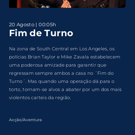
Lost Your Password?
By signing in, you agree to
our terms and
20 Agosto | 00:05h
conditions
and our
privacy policy
.
Fim de Turno
Na zona de South Central em Los Angeles, os
polícias Brian Taylor e Mike Zavala estabelecem
uma poderosa amizade para garantir que
regressam sempre ambos a casa no ´Fim do
Turno´. Mas quando uma operação dá para o
torto, tornam-se alvos a abater por um dos mais
violentos carteis da região.
Acção/Aventura