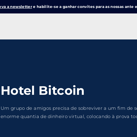
eva a newsletter
e habilite-se a ganhar convites para as nossas ante e
Login
Register
me or Email Address
e Enter / Return para iniciar sua pesquisa ou pressione ESC pa
Hotel Bitcoin
ord
Um grupo de amigos precisa de sobreviver a um fim d
enorme quantia de dinheiro virtual, colocando à prova to
SIGN IN