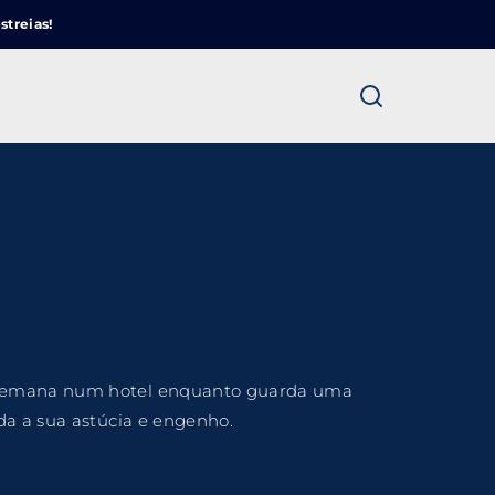
Cinemundo – Onde O Cinema Acontece
streias!
ra fechar
e semana num hotel enquanto guarda uma
da a sua astúcia e engenho.