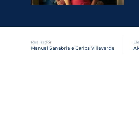
Re
By sig
policy
.
Realizador
El
Manuel Sanabria e Carlos VIllaverde
Al