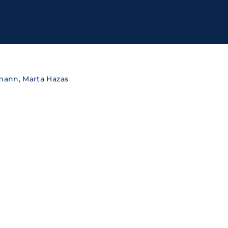
ssword?
cy
hmann, Marta Hazas