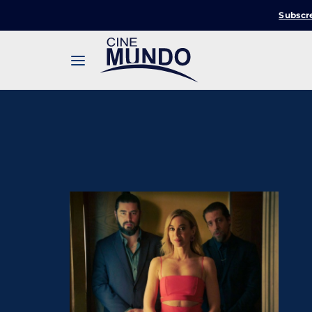
Subscr
Userna
Pression
Passw