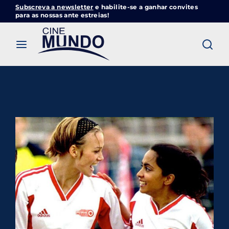
Subscreva a newsletter
e habilite-se a ganhar convites
Cinemundo – Onde O Cinema Acontece
para as nossas ante estreias!
Login
Register
Username or Email Address
Pressione Enter / Return para iniciar sua
pesquisa ou pressione ESC para fechar
Password
SIGN IN
Remember Me