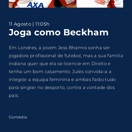
Lost Your Password?
By signing in, you agree to
our terms and
11 Agosto | 11:05h
conditions
and our
privacy policy
.
Joga como Beckham
Em Londres, a jovem Jess Bhamra sonha ser
jogadora profissional de futebol, mas a sua família
indiana quer que ela se licencie em Direito e
tenha um bom casamento. Jules convida-a a
integrar a equipa feminina e ambas farão tudo
para singrar no desporto, contra a vontade dos
pais.
Comédia