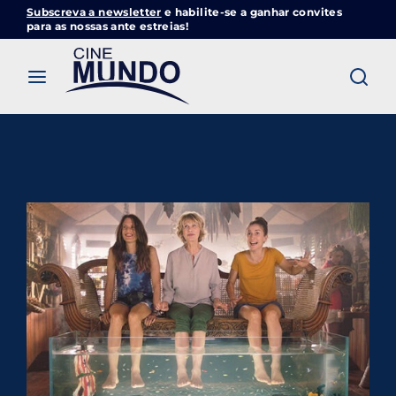
Subscreva a newsletter
e habilite-se a ganhar convites
Cinemundo – Onde O Cinema Acontece
para as nossas ante estreias!
Login
Register
Username or Email Address
Pressione Enter / Return para iniciar sua
pesquisa ou pressione ESC para fechar
Password
SIGN IN
Remember Me