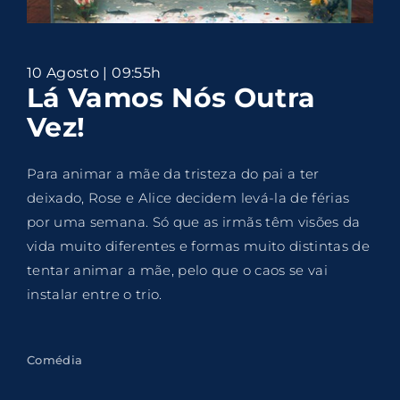
Lost Your Password?
By signing in, you agree to
our terms and
10 Agosto | 09:55h
conditions
and our
privacy policy
.
Lá Vamos Nós Outra
Vez!
Para animar a mãe da tristeza do pai a ter
deixado, Rose e Alice decidem levá-la de férias
por uma semana. Só que as irmãs têm visões da
vida muito diferentes e formas muito distintas de
tentar animar a mãe, pelo que o caos se vai
instalar entre o trio.
Comédia