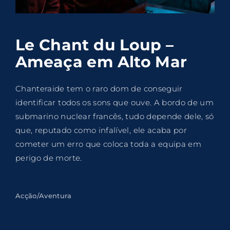
Lost Your Password?
By signing in, you agree to
our terms and
Le Chant du Loup –
conditions
and our
privacy policy
.
Ameaça em Alto Mar
Chanteraide tem o raro dom de conseguir
identificar todos os sons que ouve. A bordo de um
submarino nuclear francês, tudo depende dele, só
que, reputado como infalível, ele acaba por
cometer um erro que coloca toda a equipa em
perigo de morte.
Acção/Aventura