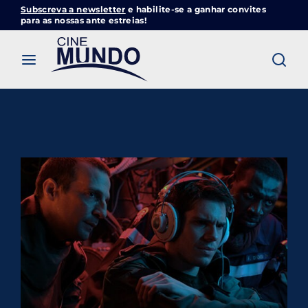
Subscreva a newsletter
e habilite-se a ganhar convites
Cinemundo – Onde O Cinema Acontece
para as nossas ante estreias!
Login
Register
Username or Email Address
Pressione Enter / Return para iniciar sua
pesquisa ou pressione ESC para fechar
Password
SIGN IN
Remember Me