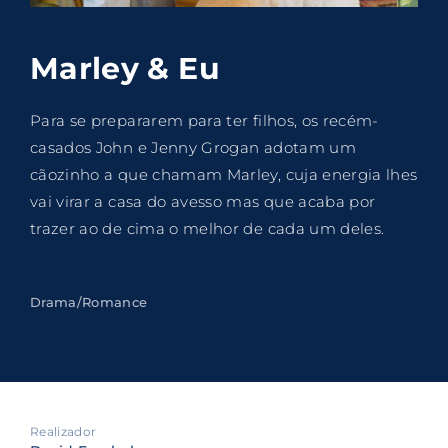
Lost Your Password?
Marley & Eu
By signing in, you agree to
our terms and
conditions
and our
privacy policy
.
Para se prepararem para ter filhos, os recém-
casados John e Jenny Grogan adotam um
cãozinho a que chamam Marley, cuja energia lhes
vai virar a casa do avesso mas que acaba por
trazer ao de cima o melhor de cada um deles.
Drama/Romance
Realizador