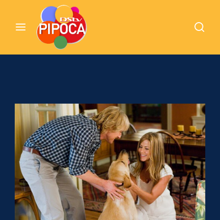
Cinemundo – Onde O Cinema Acontece
Login
Register
Username or Email Address
Pressione Enter / Return para iniciar sua
pesquisa ou pressione ESC para fechar
Password
SIGN IN
Remember Me