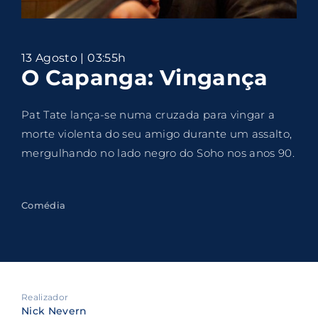
Lost Your Password?
By signing in, you agree to
our terms and
13 Agosto | 03:55h
conditions
and our
privacy policy
.
O Capanga: Vingança
Pat Tate lança-se numa cruzada para vingar a
morte violenta do seu amigo durante um assalto,
mergulhando no lado negro do Soho nos anos 90.
Comédia
Realizador
Nick Nevern