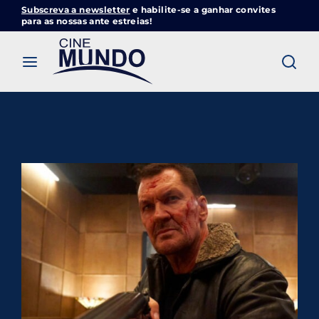
Subscreva a newsletter
e habilite-se a ganhar convites
Cinemundo – Onde O Cinema Acontece
para as nossas ante estreias!
Login
Register
Username or Email Address
Pressione Enter / Return para iniciar sua
pesquisa ou pressione ESC para fechar
Password
SIGN IN
Remember Me