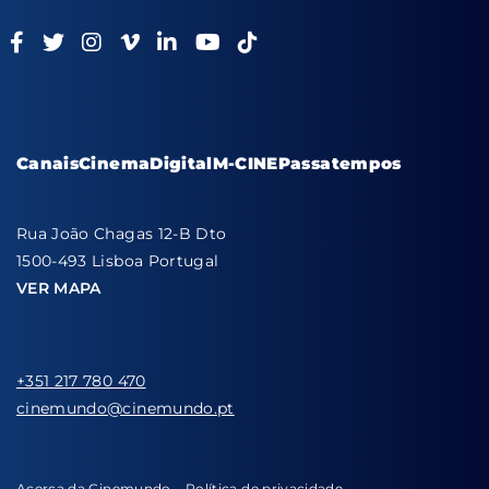
Canais
Cinema
Digital
M-CINE
Passatempos
Rua João Chagas 12-B Dto
1500-493 Lisboa Portugal
VER MAPA
+351 217 780 470
cinemundo@cinemundo.pt
Acerca da Cinemundo
Política de privacidade