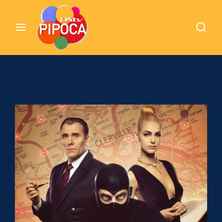
Cinemundo – Onde O Cinema Acontece
Login
Register
Username or Email Address
Pressione Enter / Return para iniciar sua
pesquisa ou pressione ESC para fechar
Password
SIGN IN
Remember Me