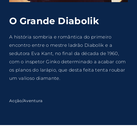
Lost Your Password?
O Grande Diabolik
By signing in, you agree to
our terms and
conditions
and our
privacy policy
.
A história sombria e romântica do primeiro
encontro entre o mestre ladrão Diabolik e a
sedutora Eva Kant, no final da década de 1960,
com o inspetor Ginko determinado a acabar com
os planos do larápio, que desta feita tenta roubar
um valioso diamante.
Acção/Aventura