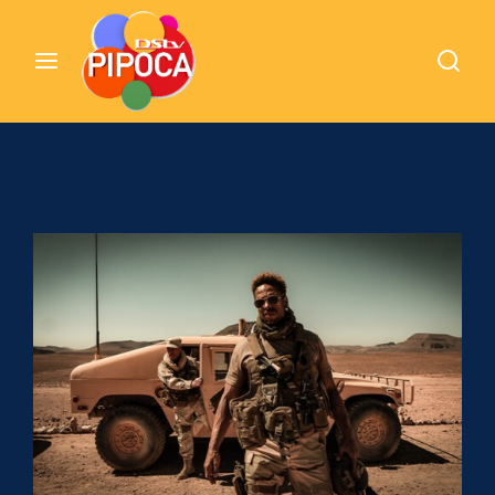
Cinemundo – Onde O Cinema Acontece
Login
Register
Username or Email Address
Pressione Enter / Return para iniciar sua
pesquisa ou pressione ESC para fechar
Password
SIGN IN
Remember Me