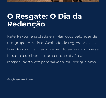
Lost Your Password?
O Resgate: O Dia da
By signing in, you agree to
our terms and
Redenção
conditions
and our
privacy policy
.
Kate Paxton é raptada em Marrocos pelo líder de
um grupo terrorista. Acabado de regressar a casa,
Brad Paxton, capitão do exército americano, vê-se
forçado a embarcar numa nova missão de
resgate, desta vez para salvar a mulher que ama.
Acção/Aventura