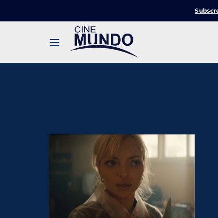
Subscr
Userna
Pression
Passw