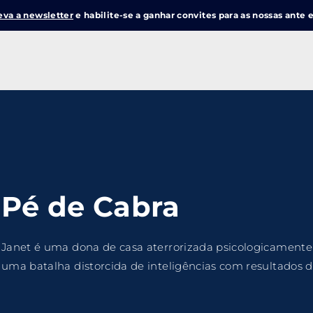
eva a newsletter
e habilite-se a ganhar convites para as nossas ante e
Login
Register
me or Email Address
e Enter / Return para iniciar sua pesquisa ou pressione ESC pa
Pé de Cabra
ord
Janet é uma dona de casa aterrorizada psicologicamente
uma batalha distorcida de inteligências com resultados 
SIGN IN