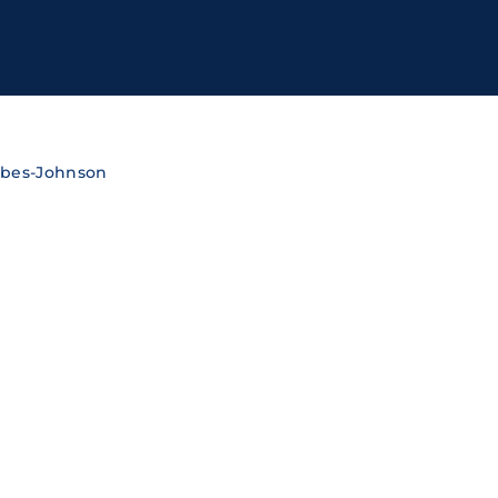
ssword?
cy
orbes-Johnson