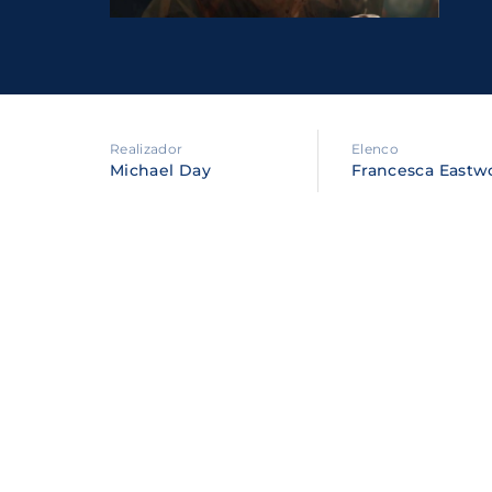
Re
By sig
policy
.
Realizador
Elenco
Michael Day
Francesca Eastwo