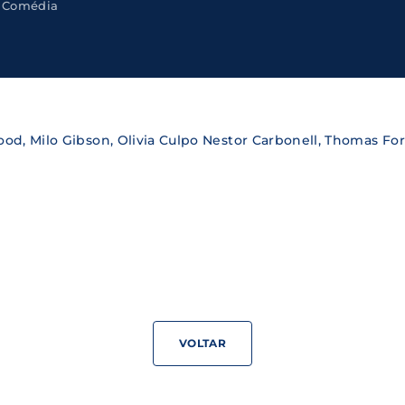
Comédia
Lost Your Pa
member Me
ning in, you agree to
our terms and conditions
and our
priva
od, Milo Gibson, Olivia Culpo Nestor Carbonell, Thomas F
VOLTAR