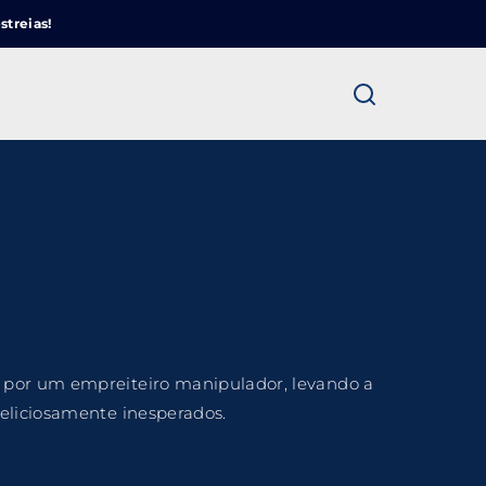
Cinemundo – Onde O Cinema Acontece
streias!
ra fechar
 por um empreiteiro manipulador, levando a
deliciosamente inesperados.