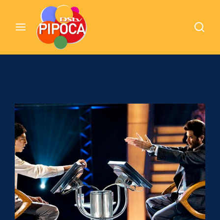
Cinemundo – Onde O Cinema Acontece
Login
Register
Username or Email Address
Pressione Enter / Return para iniciar sua
pesquisa ou pressione ESC para fechar
Password
SIGN IN
Remember Me