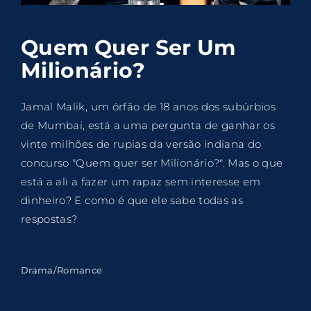
Lost Your Password?
Quem Quer Ser Um
By signing in, you agree to
our terms and
Milionário?
conditions
and our
privacy policy
.
Jamal Malik, um órfão de 18 anos dos subúrbios
de Mumbai, está a uma pergunta de ganhar os
vinte milhões de rupias da versão indiana do
concurso "Quem quer ser Milionário?". Mas o que
está a ali a fazer um rapaz sem interesse em
dinheiro? E como é que ele sabe todas as
respostas?
Drama/Romance