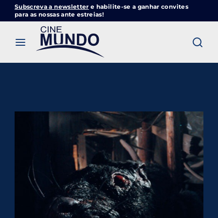
Subscreva a newsletter
e habilite-se a ganhar convites
Cinemundo – Onde O Cinema Acontece
para as nossas ante estreias!
Login
Register
Username or Email Address
Pressione Enter / Return para iniciar sua
pesquisa ou pressione ESC para fechar
Password
SIGN IN
Remember Me