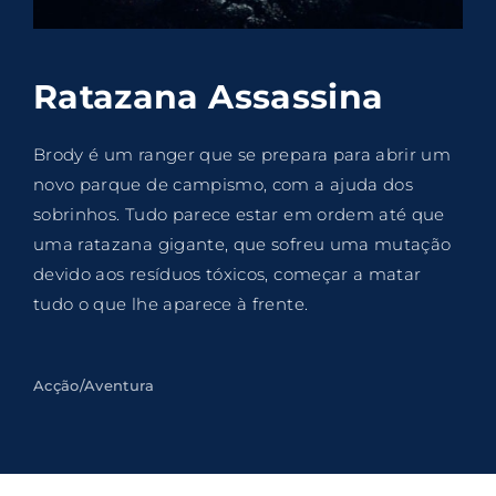
Lost Your Password?
By signing in, you agree to
our terms and
Ratazana Assassina
conditions
and our
privacy policy
.
Brody é um ranger que se prepara para abrir um
novo parque de campismo, com a ajuda dos
sobrinhos. Tudo parece estar em ordem até que
uma ratazana gigante, que sofreu uma mutação
devido aos resíduos tóxicos, começar a matar
tudo o que lhe aparece à frente.
Acção/Aventura