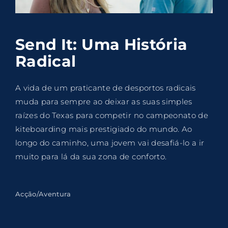
Lost Your Password?
By signing in, you agree to
our terms and
Send It: Uma História
conditions
and our
privacy policy
.
Radical
A vida de um praticante de desportos radicais
muda para sempre ao deixar as suas simples
raízes do Texas para competir no campeonato de
kiteboarding mais prestigiado do mundo. Ao
longo do caminho, uma jovem vai desafiá-lo a ir
muito para lá da sua zona de conforto.
Acção/Aventura