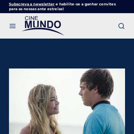
Subscreva a newsletter
e habilite-se a ganhar convites
Cinemundo – Onde O Cinema Acontece
para as nossas ante estreias!
Login
Register
Username or Email Address
Pressione Enter / Return para iniciar sua
pesquisa ou pressione ESC para fechar
Password
SIGN IN
Remember Me