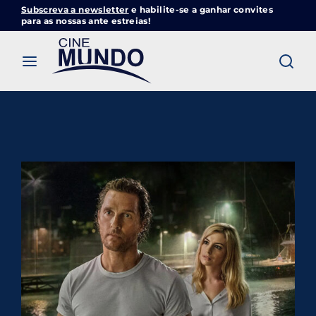
Subscreva a newsletter
e habilite-se a ganhar convites
Cinemundo – Onde O Cinema Acontece
para as nossas ante estreias!
Login
Register
Username or Email Address
Pressione Enter / Return para iniciar sua
pesquisa ou pressione ESC para fechar
Password
SIGN IN
Remember Me