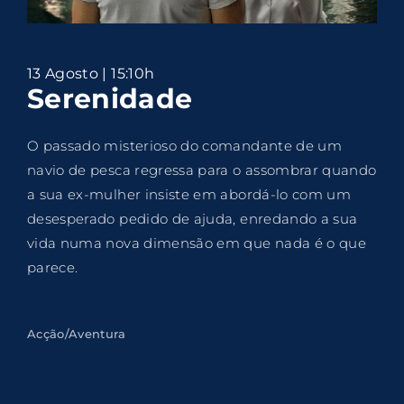
Lost Your Password?
By signing in, you agree to
our terms and
13 Agosto | 15:10h
conditions
and our
privacy policy
.
Serenidade
O passado misterioso do comandante de um
navio de pesca regressa para o assombrar quando
a sua ex-mulher insiste em abordá-lo com um
desesperado pedido de ajuda, enredando a sua
vida numa nova dimensão em que nada é o que
parece.
Acção/Aventura