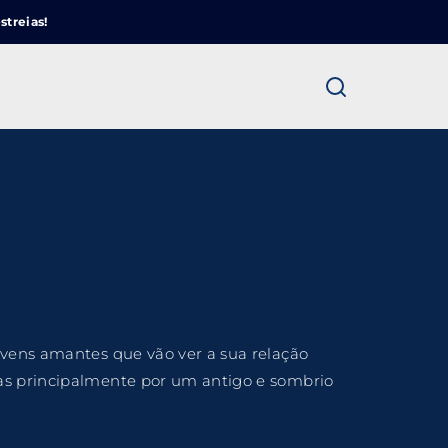
Cinemundo – Onde O Cinema Acontece
streias!
ra fechar
ovens amantes que vão ver a sua relação
mas principalmente por um antigo e sombrio