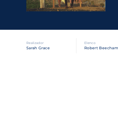
Re
By sig
policy
.
Realizador
Elenco
Sarah Grace
Robert Beecham,