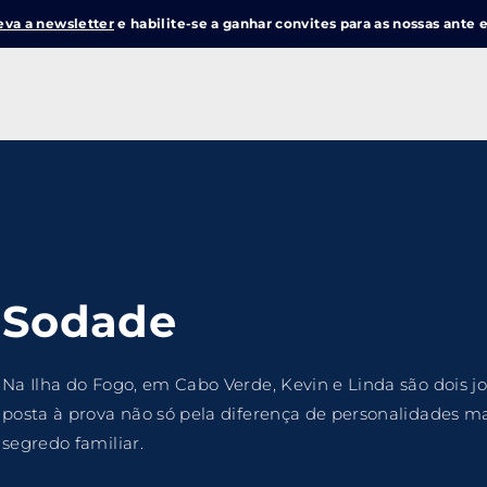
eva a newsletter
e habilite-se a ganhar convites para as nossas ante e
Login
Register
me or Email Address
e Enter / Return para iniciar sua pesquisa ou pressione ESC pa
Sodade
ord
Na Ilha do Fogo, em Cabo Verde, Kevin e Linda são dois j
posta à prova não só pela diferença de personalidades 
segredo familiar.
SIGN IN