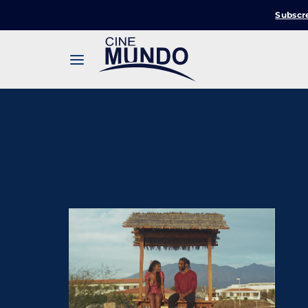
Subscr
Userna
Pression
Passw