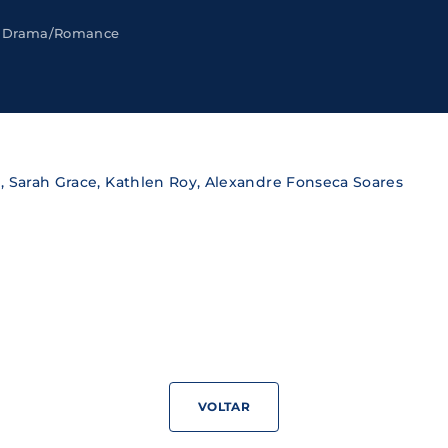
Drama/Romance
Lost Your Pa
member Me
ning in, you agree to
our terms and conditions
and our
priva
 Sarah Grace, Kathlen Roy, Alexandre Fonseca Soares
VOLTAR