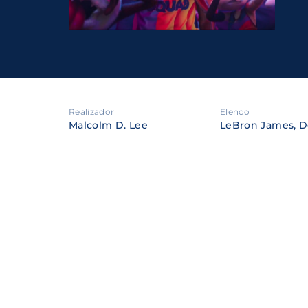
Re
By sig
policy
.
Realizador
Elenco
Malcolm D. Lee
LeBron James, Do