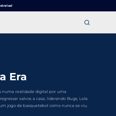
Cinemundo – Onde O Cinema Acontece
streias!
ra fechar
a Era
s numa realidade digital por uma
regressar salvos a casa, liderando Bugs, Lola
um jogo de basquetebol como nunca se viu.