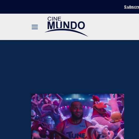
Subscr
Userna
Pression
Passw