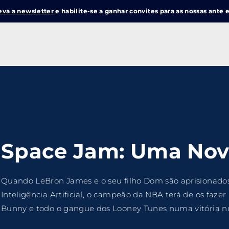
eva a newsletter
e habilite-se a ganhar convites para as nossas ante e
Login
Register
me or Email Address
e Enter / Return para iniciar sua pesquisa ou pressione ESC pa
Space Jam: Uma Nov
ord
Quando LeBron James e o seu filho Dom são aprisionado
Inteligência Artificial, o campeão da NBA terá de os fazer 
Bunny e todo o gangue dos Looney Tunes numa vitória n
SIGN IN