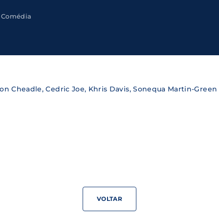
Comédia
Lost Your Pa
member Me
ning in, you agree to
our terms and conditions
and our
priva
n Cheadle, Cedric Joe, Khris Davis, Sonequa Martin-Green
VOLTAR