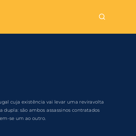
Cinemundo – Onde O Cinema Acontece
ra fechar
al cuja existência vai levar uma reviravolta
dupla: são ambos assassinos contratados
rem-se um ao outro.