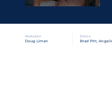
Re
By sig
policy
.
Realizador
Elenco
Doug Liman
Brad Pitt, Angel