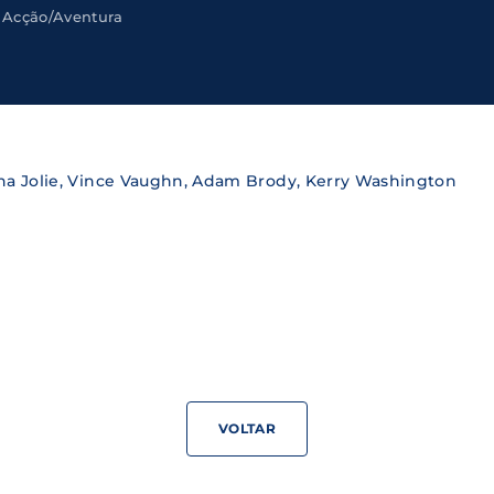
Acção/Aventura
Lost Your Pa
member Me
ning in, you agree to
our terms and conditions
and our
priva
ina Jolie, Vince Vaughn, Adam Brody, Kerry Washington
VOLTAR