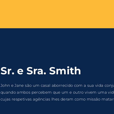
Login
Register
me or Email Address
e Enter / Return para iniciar sua pesquisa ou pressione ESC pa
Sr. e Sra. Smith
ord
John e Jane são um casal aborrecido com a sua vida conjug
quando ambos percebem que um e outro vivem uma vida 
cujas respetivas agências lhes deram como missão mata
SIGN IN