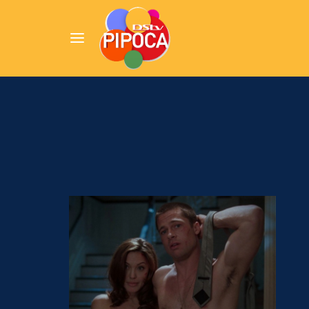
Userna
Pression
Passw