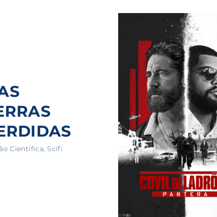
Lost Your Pa
member Me
ning in, you agree to
our terms and conditions
and our
priva
AS
ERRAS
ERDIDAS
ão Científica
Scifi