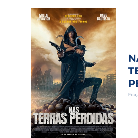
Re
By sig
policy
.
N
T
P
Ficç