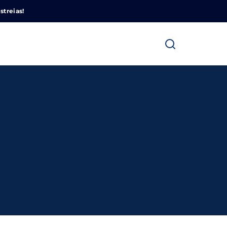
Cinemundo – Onde O Cinema Acontece
streias!
ra fechar