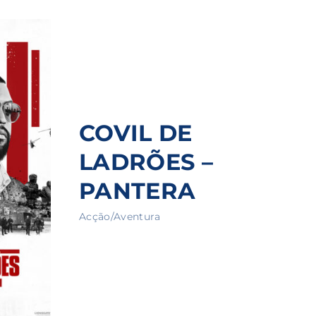
ssword?
cy
COVIL DE
LADRÕES –
PANTERA
Acção/Aventura