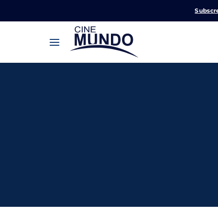
Subscr
Userna
Pression
Passw