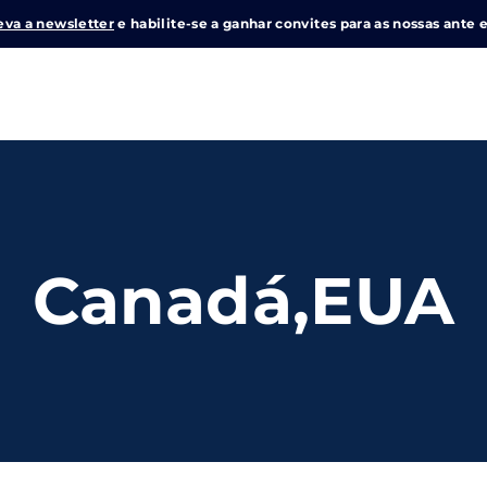
eva a newsletter
e habilite-se a ganhar convites para as nossas ante e
Login
Register
me or Email Address
Canadá,EUA
e Enter / Return para iniciar sua pesquisa ou pressione ESC pa
ord
SIGN IN