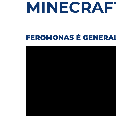
MINECRAF
Re
By sig
policy
.
FEROMONAS É GENERA