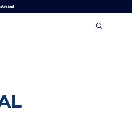
Cinemundo – Onde O Cinema Acontece
streias!
ra fechar
AL
E