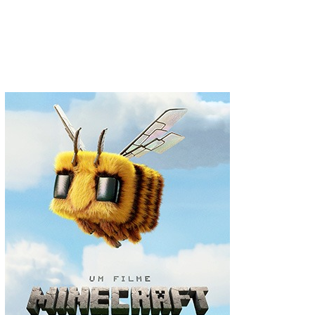
ssword?
cy