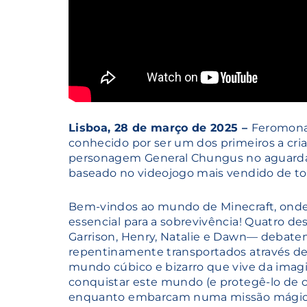
Lisboa, 28 de março de 2025 –
Feromonas
conhecido por ser um dos primeiros a cria
personagem General Chungus no aguardad
baseado no videojogo mais vendido de t
Bem-vindos ao mundo de Minecraft, onde a
essencial para a sobrevivência! Quatro 
Garrison, Henry, Natalie e Dawn— debat
repentinamente transportados através de 
mundo cúbico e bizarro que vive da imagin
conquistar este mundo (e protegê-lo de c
enquanto embarcam numa missão mágica