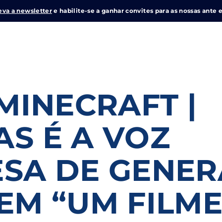
eva a newsletter
e habilite-se a ganhar convites para as nossas ante e
Login
Register
MINECRAFT |
me or Email Address
S É A VOZ
e Enter / Return para iniciar sua pesquisa ou pressione ESC pa
SA DE GENER
ord
EM “UM FILM
SIGN IN