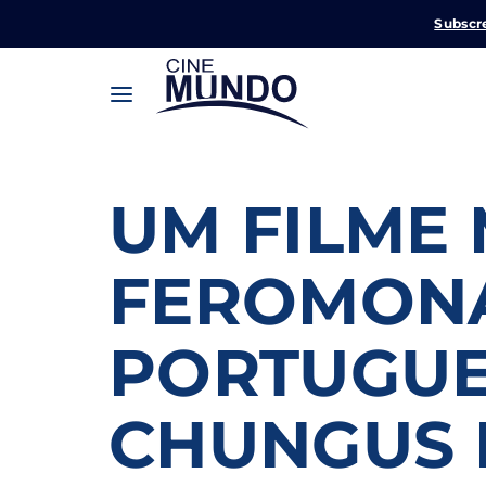
Subscr
UM FILME 
Userna
FEROMONA
Pression
PORTUGUE
Passw
CHUNGUS 