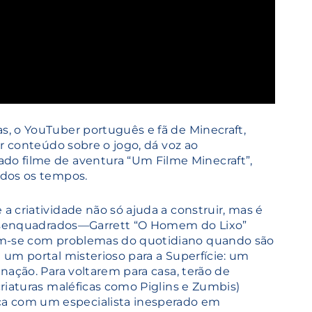
, o YouTuber português e fã de Minecraft,
r conteúdo sobre o jogo, dá voz ao
o filme de aventura “Um Filme Minecraft”,
odos os tempos.
 criatividade não só ajuda a construir, mas é
desenquadrados—Garrett “O Homem do Lixo”
em-se com problemas do quotidiano quando são
um portal misterioso para a Superfície: um
ação. Para voltarem para casa, terão de
riaturas maléficas como Piglins e Zumbis)
 com um especialista inesperado em