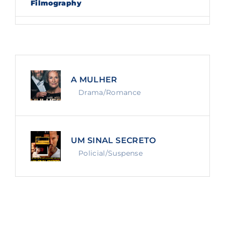
Filmography
Lost Your Password?
By signing in, you agree to
our terms and
conditions
and our
privacy policy
.
A MULHER
Drama/Romance
UM SINAL SECRETO
Policial/Suspense