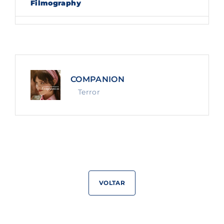
Filmography
Lost Your Password?
By signing in, you agree to
our terms and
conditions
and our
privacy policy
.
COMPANION
Terror
VOLTAR