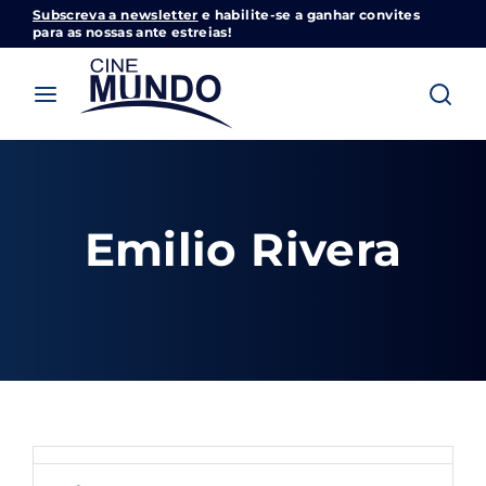
Subscreva a newsletter
e habilite-se a ganhar convites
Cinemundo – Onde O Cinema Acontece
para as nossas ante estreias!
Login
Register
Username or Email Address
Pressione Enter / Return para iniciar sua
pesquisa ou pressione ESC para fechar
Emilio Rivera
Password
SIGN IN
Remember Me