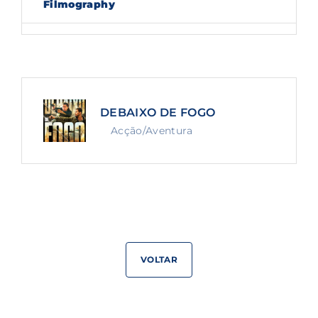
Filmography
Lost Your Password?
By signing in, you agree to
our terms and
conditions
and our
privacy policy
.
DEBAIXO DE FOGO
Acção/Aventura
VOLTAR