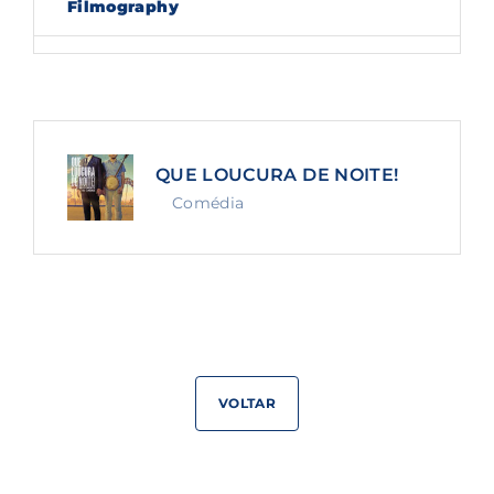
Filmography
Lost Your Password?
By signing in, you agree to
our terms and
conditions
and our
privacy policy
.
QUE LOUCURA DE NOITE!
Comédia
VOLTAR