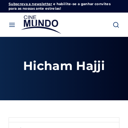
Subscreva a newsletter
e habilite-se a ganhar convites
Cinemundo – Onde O Cinema Acontece
para as nossas ante estreias!
Login
Register
Username or Email Address
Pressione Enter / Return para iniciar sua
pesquisa ou pressione ESC para fechar
Hicham Hajji
Password
SIGN IN
Remember Me