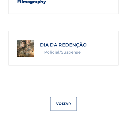
Filmography
Lost Your Password?
By signing in, you agree to
our terms and
conditions
and our
privacy policy
.
DIA DA REDENÇÃO
Policial/Suspense
VOLTAR