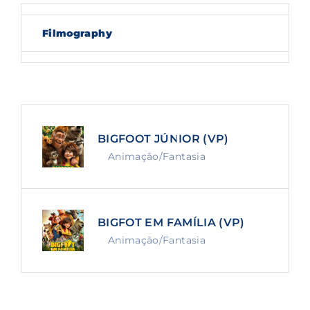
Lost Your Password?
Filmography
By signing in, you agree to
our terms and
conditions
and our
privacy policy
.
BIGFOOT JÚNIOR (VP)
Animação/Fantasia
BIGFOT EM FAMÍLIA (VP)
Animação/Fantasia