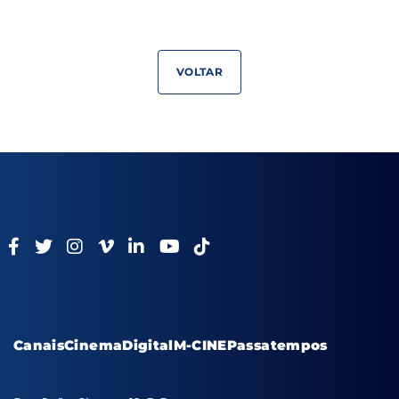
VOLTAR
Canais
Cinema
Digital
M-CINE
Passatempos