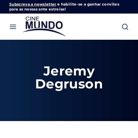
Subscreva a newsletter
e habilite-se a ganhar convites
Cinemundo – Onde O Cinema Acontece
para as nossas ante estreias!
Login
Register
Username or Email Address
Pressione Enter / Return para iniciar sua
pesquisa ou pressione ESC para fechar
Jeremy
Password
Degruson
SIGN IN
Remember Me